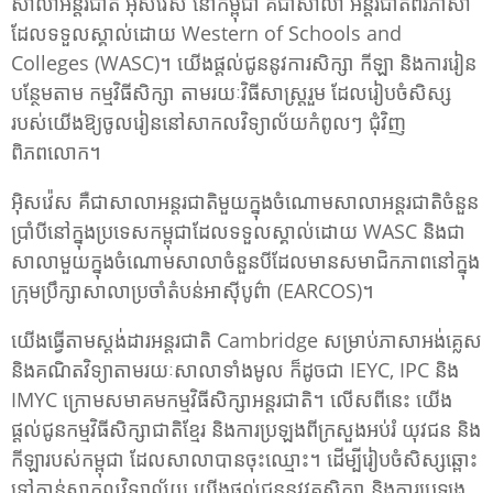
សាលាអន្តរជាតិ អុិសវ៉េស នៅកម្ពុជា គឺជាសាលា អន្តរជាតិពីរភាសា
ដែលទទួលស្គាល់ដោយ Western of Schools and
Colleges (WASC)។ យើងផ្តល់ជូននូវការសិក្សា កីឡា និងការរៀន
បន្ថែមតាម កម្មវិធីសិក្សា តាមរយៈវិធីសាស្រ្តរួម ដែលរៀបចំសិស្ស
របស់យើងឱ្យចូលរៀននៅសាកលវិទ្យាល័យកំពូលៗ ជុំវិញ
ពិភពលោក។
អុិសវ៉េស គឺជាសាលាអន្តរជាតិមួយក្នុងចំណោមសាលាអន្តរជាតិចំនួន
ប្រាំបីនៅក្នុងប្រទេសកម្ពុជាដែលទទួលស្គាល់ដោយ WASC និងជា
សាលាមួយក្នុងចំណោមសាលាចំនួនបីដែលមានសមាជិកភាពនៅក្នុង
ក្រុមប្រឹក្សាសាលាប្រចាំតំបន់អាស៊ីបូព៌ា (EARCOS)។
យើងធ្វើតាមស្តង់ដារអន្តរជាតិ Cambridge សម្រាប់ភាសាអង់គ្លេស
និងគណិតវិទ្យាតាមរយៈសាលាទាំងមូល ក៏ដូចជា IEYC, IPC និង
IMYC ក្រោមសមាគមកម្មវិធីសិក្សាអន្តរជាតិ។ លើសពីនេះ យើង
ផ្តល់ជូនកម្មវិធីសិក្សាជាតិខ្មែរ និងការប្រឡងពីក្រសួងអប់រំ យុវជន និង
កីឡារបស់កម្ពុជា ដែលសាលាបានចុះឈ្មោះ។ ដើម្បីរៀបចំសិស្សឆ្ពោះ
ទៅកាន់សាកលវិទ្យាល័យ យើងផ្តល់ជូននូវវគ្គសិក្សា និងការប្រឡង