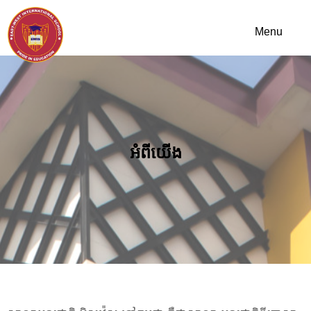
អំពីយើង