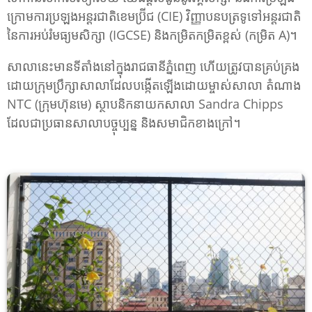
ក្រោមការប្រឡងអន្តរជាតិខេមប្រ៊ីជ (CIE) វិញ្ញាបនបត្រទូទៅអន្តរជាតិ
នៃការអប់រំមធ្យមសិក្សា (IGCSE) និងកម្រិតកម្រិតខ្ពស់ (កម្រិត A)។
សាលានេះមានទីតាំងនៅក្នុងរាជធានីភ្នំពេញ ហើយត្រូវបានគ្រប់គ្រង
ដោយក្រុមប្រឹក្សាសាលាដែលបង្កើតឡើងដោយម្ចាស់សាលា តំណាង
NTC (ក្រុមហ៊ុនមេ) ស្ថាបនិកនាយកសាលា Sandra Chipps
ដែលជាប្រធានសាលាបច្ចុប្បន្ន និងសមាជិកខាងក្រៅ។